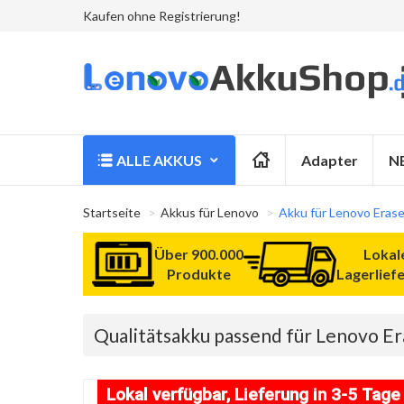
Kaufen ohne Registrierung!
ALLE AKKUS
Adapter
N
Startseite
Akkus für Lenovo
Akku für Lenovo Eras
Über 900.000
Lokal
Produkte
Lagerlief
Qualitätsakku passend für Lenovo E
Lokal verfügbar, Lieferung in 3-5 Tage