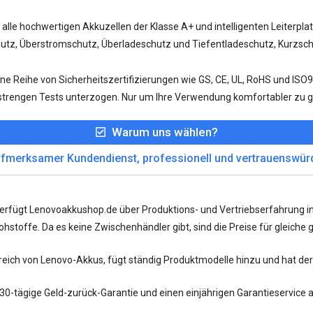
lle hochwertigen Akkuzellen der Klasse A+ und intelligenten Leiterpl
, Überstromschutz, Überladeschutz und Tiefentladeschutz, Kurzschl
ne Reihe von Sicherheitszertifizierungen wie GS, CE, UL, RoHS und IS
trengen Tests unterzogen. Nur um Ihre Verwendung komfortabler zu g
Warum uns wählen?
fmerksamer Kundendienst, professionell und vertrauenswür
verfügt Lenovoakkushop.de über Produktions- und Vertriebserfahrung 
stoffe. Da es keine Zwischenhändler gibt, sind die Preise für gleiche gu
ereich von Lenovo-Akkus, fügt ständig Produktmodelle hinzu und hat de
 30-tägige Geld-zurück-Garantie und einen einjährigen Garantieservice 