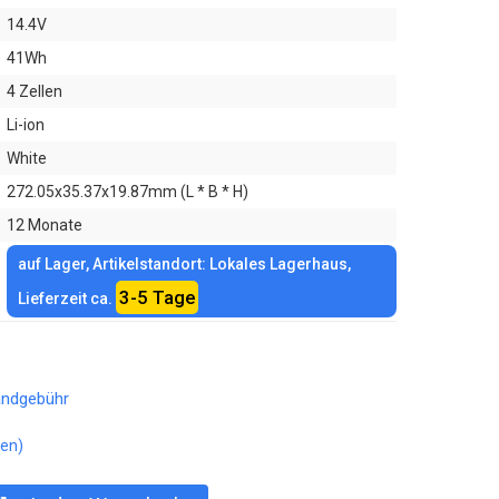
14.4V
41Wh
4 Zellen
Li-ion
White
272.05x35.37x19.87mm (L * B * H)
12 Monate
auf Lager, Artikelstandort: Lokales Lagerhaus,
3-5 Tage
Lieferzeit ca.
andgebühr
en)