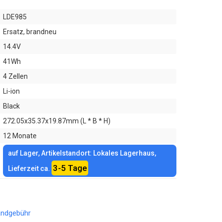
LDE985
Ersatz, brandneu
14.4V
41Wh
4 Zellen
Li-ion
Black
272.05x35.37x19.87mm (L * B * H)
12 Monate
auf Lager, Artikelstandort: Lokales Lagerhaus,
3-5 Tage
Lieferzeit ca.
andgebühr