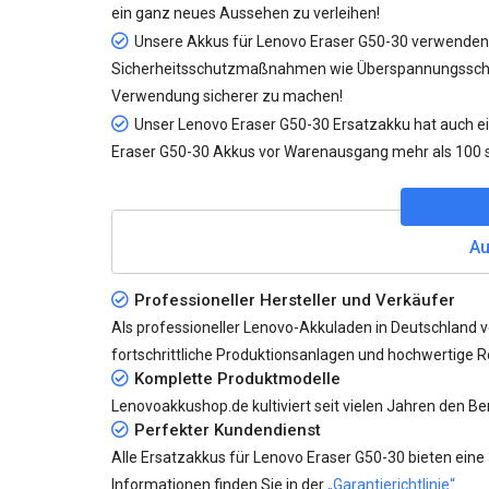
ein ganz neues Aussehen zu verleihen!
Unsere
Akkus für Lenovo Eraser G50-30
verwenden a
Sicherheitsschutzmaßnahmen wie Überspannungsschutz
Verwendung sicherer zu machen!
Unser
Lenovo Eraser G50-30 Ersatzakku
hat auch ei
Eraser G50-30 Akkus vor Warenausgang mehr als 100 s
Au
Professioneller Hersteller und Verkäufer
Als professioneller Lenovo-Akkuladen in Deutschland 
fortschrittliche Produktionsanlagen und hochwertige Roh
Komplette Produktmodelle
Lenovoakkushop.de kultiviert seit vielen Jahren den B
Perfekter Kundendienst
Alle
Ersatzakkus für Lenovo Eraser G50-30
bieten eine
Informationen finden Sie in der
„Garantierichtlinie“
.