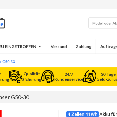
EU EINGETROFFEN
Versand
Zahlung
Auftrag
er G50-30
e
Qualität
24/7
30 Tage
Kundenservice
Geld-zurü
erung
Sicherung
raser G50-30
4 Zellen 41Wh
Akku fü