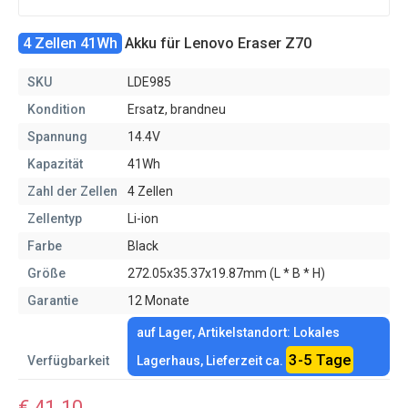
4 Zellen 41Wh
Akku für Lenovo Eraser Z70
SKU
LDE985
Kondition
Ersatz, brandneu
Spannung
14.4V
Kapazität
41Wh
Zahl der Zellen
4 Zellen
Zellentyp
Li-ion
Farbe
Black
Größe
272.05x35.37x19.87mm (L * B * H)
Garantie
12 Monate
auf Lager, Artikelstandort: Lokales
3-5 Tage
Verfügbarkeit
Lagerhaus, Lieferzeit ca.
€ 41.10