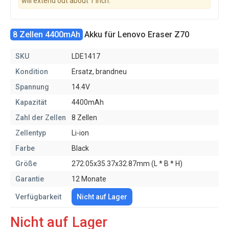
will extend out about 1 inch.
8 Zellen 4400mAh
Akku für Lenovo Eraser Z70
SKU
LDE1417
Kondition
Ersatz, brandneu
Spannung
14.4V
Kapazität
4400mAh
Zahl der Zellen
8 Zellen
Zellentyp
Li-ion
Farbe
Black
Größe
272.05x35.37x32.87mm (L * B * H)
Garantie
12 Monate
Verfügbarkeit
Nicht auf Lager
Nicht auf Lager