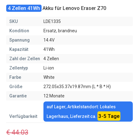
4 Zellen 41Wh
Akku für Lenovo Eraser Z70
SKU
LDE1335
Kondition
Ersatz, brandneu
Spannung
14.4V
Kapazität
41Wh
Zahl der Zellen
4 Zellen
Zellentyp
Li-ion
Farbe
White
Größe
272.05x35.37x19.87mm (L * B * H)
Garantie
12 Monate
auf Lager, Artikelstandort: Lokales
3-5 Tage
Verfügbarkeit
Lagerhaus, Lieferzeit ca.
€ 44.03