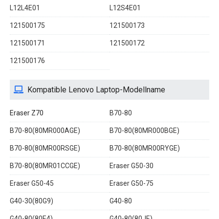
L12L4E01
L12S4E01
121500175
121500173
121500171
121500172
121500176
Kompatible Lenovo Laptop-Modellname
Eraser Z70
B70-80
B70-80(80MR000AGE)
B70-80(80MR000BGE)
B70-80(80MR00RSGE)
B70-80(80MR00RYGE)
B70-80(80MR01CCGE)
Eraser G50-30
Eraser G50-45
Eraser G50-75
G40-30(80G9)
G40-80
G40-80(80E4)
G40-80(80JE)