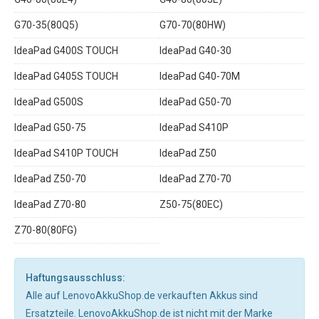
G70-35(80Q5)
G70-70(80HW)
IdeaPad G400S TOUCH
IdeaPad G40-30
IdeaPad G405S TOUCH
IdeaPad G40-70M
IdeaPad G500S
IdeaPad G50-70
IdeaPad G50-75
IdeaPad S410P
IdeaPad S410P TOUCH
IdeaPad Z50
IdeaPad Z50-70
IdeaPad Z70-70
IdeaPad Z70-80
Z50-75(80EC)
Z70-80(80FG)
Haftungsausschluss:
Alle auf LenovoAkkuShop.de verkauften Akkus sind
Ersatzteile. LenovoAkkuShop.de ist nicht mit der Marke