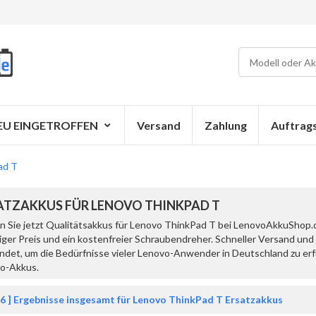
EU EINGETROFFEN
Versand
Zahlung
Auftrag
ad T
ATZAKKUS FÜR LENOVO THINKPAD T
n Sie jetzt Qualitätsakkus für Lenovo ThinkPad T bei LenovoAkkuShop.d
iger Preis und ein kostenfreier Schraubendreher. Schneller Versand u
ndet, um die Bedürfnisse vieler Lenovo-Anwender in Deutschland zu erfü
o-Akkus.
6 ] Ergebnisse insgesamt für Lenovo ThinkPad T Ersatzakkus