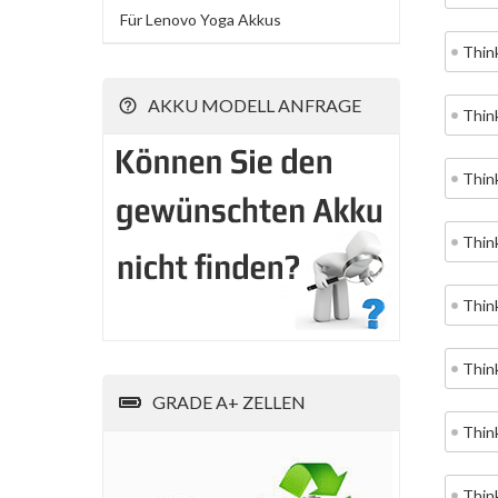
Für Lenovo Yoga Akkus
Thin
AKKU MODELL ANFRAGE
Thin
Thin
Thin
Thin
Thin
GRADE A+ ZELLEN
Thin
Thin