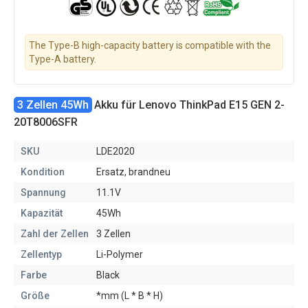
The Type-B high-capacity battery is compatible with the
Type-A battery.
3 Zellen 45Wh
Akku für Lenovo ThinkPad E15 GEN 2-
20T8006SFR
SKU
LDE2020
Kondition
Ersatz, brandneu
Spannung
11.1V
Kapazität
45Wh
Zahl der Zellen
3 Zellen
Zellentyp
Li-Polymer
Farbe
Black
Größe
*mm (L * B * H)