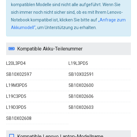
kompatiblen Modelle sind nicht alle aufgeführt. Wenn Sie
sich immer noch nicht sicher sind, ob es mit Ihrem Lenovo-
Notebook kompatibel ist, klicken Sie bitte auf
„Anfrage zum
Akkumodell“
, um Unterstützung zu erhalten.
Kompatible Akku-Teilenummer
L20L3PD4
L19L3PD5
SB10X02597
SB10X02591
L19M3PD5
5B10X02600
L19C3PD5
5B10X02606
L19D3PD5
5B10X02603
SB10X02608
Kompatible Lenovo Laptop-Modellname