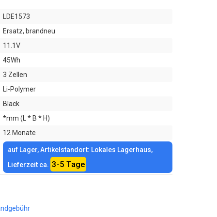
LDE1573
Ersatz, brandneu
11.1V
45Wh
3 Zellen
Li-Polymer
Black
*mm (L * B * H)
12 Monate
auf Lager, Artikelstandort: Lokales Lagerhaus,
3-5 Tage
Lieferzeit ca.
andgebühr