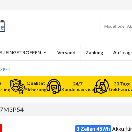
EU EINGETROFFEN
Versand
Zahlung
Auftrag
M3P54
e
Qualität
24/7
30 Tage
Kundenservice
Geld-zurü
erung
Sicherung
L17M3P54
3 Zellen 45Wh
Akku fü