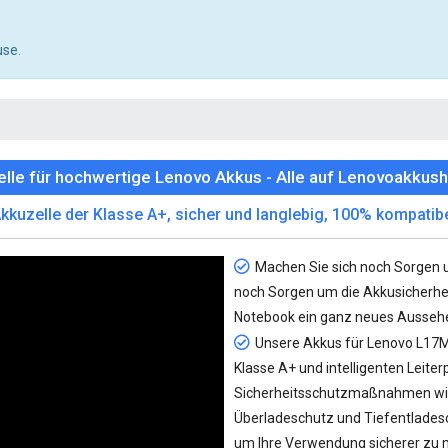
use.
lle für hochwertige Lenovo Akkus - Alle auf Lenovoakkush
kkuzelle der Klasse A+, sicher und langlebig, 100% kompatib
Machen Sie sich noch Sorgen 
noch Sorgen um die Akkusicherhe
Notebook ein ganz neues Aussehe
Unsere
Akkus für Lenovo L17
Klasse A+ und intelligenten Leite
Sicherheitsschutzmaßnahmen wi
Überladeschutz und Tiefentlades
um Ihre Verwendung sicherer zu