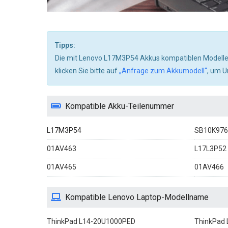
Tipps:
Die mit Lenovo L17M3P54 Akkus kompatiblen Modelle si
klicken Sie bitte auf
„Anfrage zum Akkumodell“
, um U
Kompatible Akku-Teilenummer
L17M3P54
SB10K976
01AV463
L17L3P52
01AV465
01AV466
Kompatible Lenovo Laptop-Modellname
ThinkPad L14-20U1000PED
ThinkPad