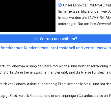
Unser
Lenovo L17M3P54 Ersa
Sicherheitszertifizierungen wie 
hinaus werden alle L17M3P54 Akk
unterzogen. Nur um Ihre Verwend
Warum uns wählen?
fmerksamer Kundendienst, professionell und vertrauenswür
verfügt Lenovoakkushop.de über Produktions- und Vertriebserfahrung 
stoffe. Da es keine Zwischenhändler gibt, sind die Preise für gleiche gu
ereich von Lenovo-Akkus, fügt ständig Produktmodelle hinzu und hat de
tägige Geld-zurück-Garantie und einen einjährigen Garantieservice an. 