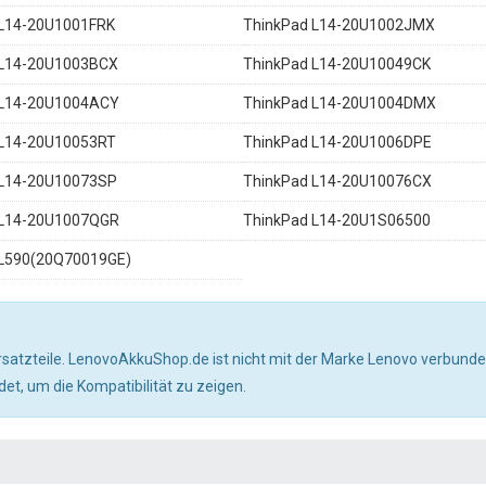
 L14-20U1001FRK
ThinkPad L14-20U1002JMX
 L14-20U1003BCX
ThinkPad L14-20U10049CK
 L14-20U1004ACY
ThinkPad L14-20U1004DMX
 L14-20U10053RT
ThinkPad L14-20U1006DPE
 L14-20U10073SP
ThinkPad L14-20U10076CX
 L14-20U1007QGR
ThinkPad L14-20U1S06500
 L590(20Q70019GE)
satzteile. LenovoAkkuShop.de ist nicht mit der Marke Lenovo verbunde
, um die Kompatibilität zu zeigen.