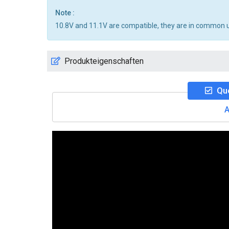
Note :
10.8V and 11.1V are compatible, they are in common 
Produkteigenschaften
Que
A