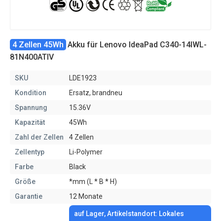
4 Zellen 45Wh
Akku für Lenovo IdeaPad C340-14IWL-
81N400ATIV
SKU
LDE1923
Kondition
Ersatz, brandneu
Spannung
15.36V
Kapazität
45Wh
Zahl der Zellen
4 Zellen
Zellentyp
Li-Polymer
Farbe
Black
Größe
*mm (L * B * H)
Garantie
12 Monate
auf Lager, Artikelstandort: Lokales