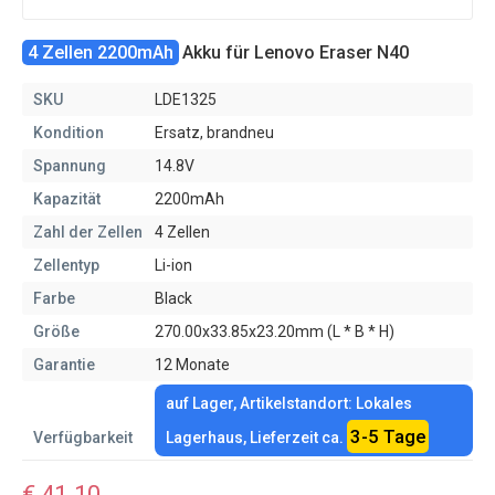
4 Zellen 2200mAh
Akku für Lenovo Eraser N40
SKU
LDE1325
Kondition
Ersatz, brandneu
Spannung
14.8V
Kapazität
2200mAh
Zahl der Zellen
4 Zellen
Zellentyp
Li-ion
Farbe
Black
Größe
270.00x33.85x23.20mm (L * B * H)
Garantie
12 Monate
auf Lager, Artikelstandort: Lokales
3-5 Tage
Verfügbarkeit
Lagerhaus, Lieferzeit ca.
€ 41.10