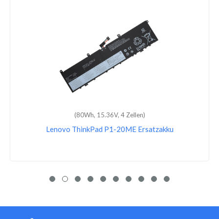
(45Wh, 15.36V, 4 Zellen)
Lenovo ideapad C340-14IWL-81N4009WIV Ersatzakku