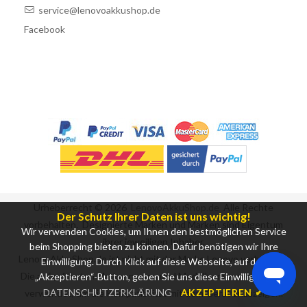
service@lenovoakkushop.de
Facebook
Urheberrecht ©
2026
LenovoAkkuShop.de
Alle Rechte
Der Schutz Ihrer Daten ist uns wichtig!
vorbehalten. Designierte Marken und Marken sind Eigentum
Wir verwenden Cookies, um Ihnen den bestmöglichen Service
ihrer jeweiligen Inhaber.
beim Shopping bieten zu können. Dafür benötigen wir Ihre
LenovoAkkuShop.de ist nicht mit der Marke Lenovo verbunden.
Einwilligung. Durch Klick auf diese Webseite, auf den
Die aufgeführten Markennamen und Modellnamen werden nur
„Akzeptieren“-Button, geben Sie uns diese Einwilligung.
DATENSCHUTZERKLÄRUNG
AKZEPTIEREN ✔
verwendet, um die Kompatibilität mit dem Gerät anzuzeigen.