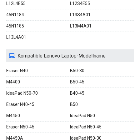
L12L4E55
L12S4E55
45N1184
L13S4A01
45N1185
L13M4A01
L13L4A01
Kompatible Lenovo Laptop-Modellname
Eraser N40
B50-30
M4400
B50-45
IdeaPad N50-70
B40-45
Eraser N40-45
B50
M4450
IdeaPad N50
Eraser N50-45
IdeaPad N50-45
M4450A
IdeaPad N50-30