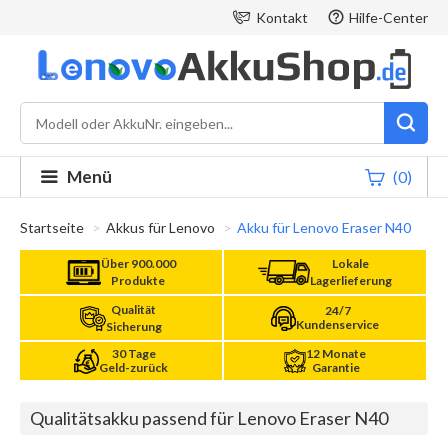
Kontakt
Hilfe-Center
Menü
(0)
Startseite
Akkus für Lenovo
Akku für Lenovo Eraser N40
Über 900.000
Lokale
Produkte
Lagerlieferung
Qualität
24/7
Kundenservice
Sicherung
30 Tage
12 Monate
Geld-zurück
Garantie
Qualitätsakku passend für Lenovo Eraser N40