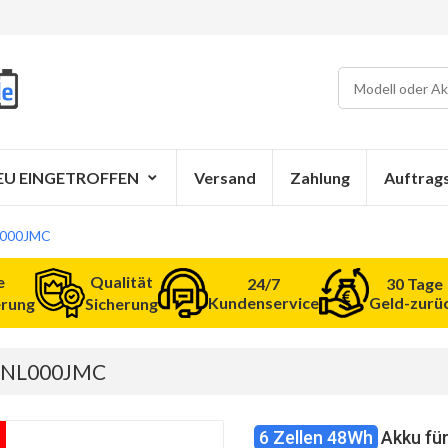
EU EINGETROFFEN
Versand
Zahlung
Auftrag
L000JMC
e
Qualität
24/7
30 Tage
Kundenservice
Geld-zurü
erung
Sicherung
 20NL000JMC
6 Zellen 48Wh
Akku fü