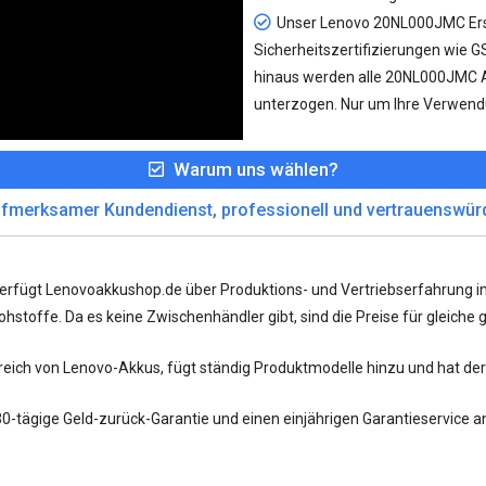
Unser
Lenovo 20NL000JMC Er
Sicherheitszertifizierungen wie 
hinaus werden alle 20NL000JMC 
unterzogen. Nur um Ihre Verwend
Warum uns wählen?
fmerksamer Kundendienst, professionell und vertrauenswür
verfügt Lenovoakkushop.de über Produktions- und Vertriebserfahrung 
stoffe. Da es keine Zwischenhändler gibt, sind die Preise für gleiche gu
ereich von Lenovo-Akkus, fügt ständig Produktmodelle hinzu und hat de
30-tägige Geld-zurück-Garantie und einen einjährigen Garantieservice a