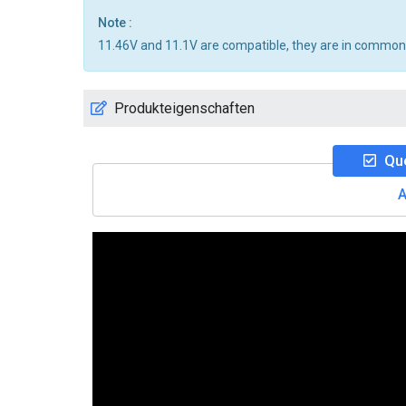
Note :
11.46V and 11.1V are compatible, they are in common
Produkteigenschaften
Que
A