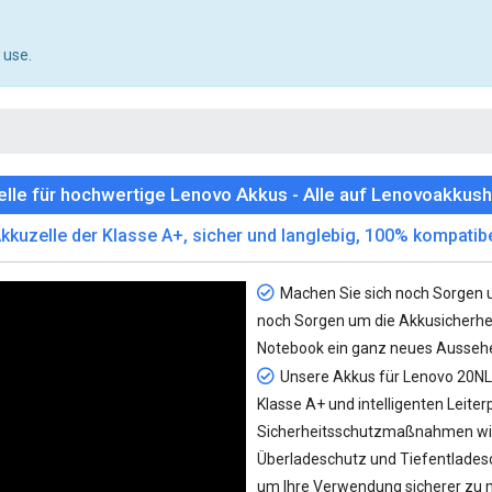
 use.
lle für hochwertige Lenovo Akkus - Alle auf Lenovoakkush
kkuzelle der Klasse A+, sicher und langlebig, 100% kompatib
Machen Sie sich noch Sorgen 
noch Sorgen um die Akkusicherhe
Notebook ein ganz neues Aussehe
Unsere
Akkus für Lenovo 20
Klasse A+ und intelligenten Leite
Sicherheitsschutzmaßnahmen wi
Überladeschutz und Tiefentlades
um Ihre Verwendung sicherer zu