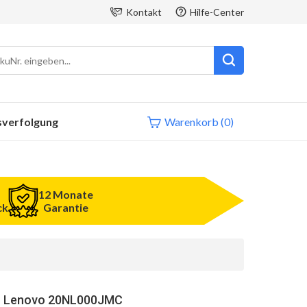
Kontakt
Hilfe-Center
sverfolgung
Warenkorb
(0)
12 Monate
ck
Garantie
r Lenovo 20NL000JMC