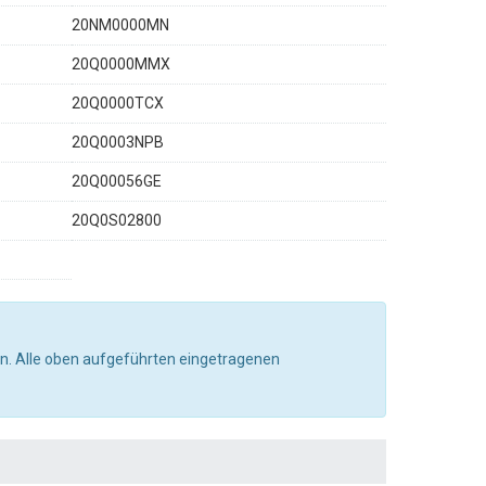
20NM0000MN
20Q0000MMX
20Q0000TCX
20Q0003NPB
20Q00056GE
20Q0S02800
n. Alle oben aufgeführten eingetragenen