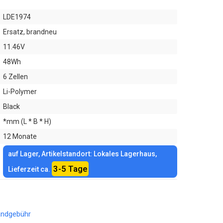
LDE1974
Ersatz, brandneu
11.46V
48Wh
6 Zellen
Li-Polymer
Black
*mm (L * B * H)
12 Monate
auf Lager, Artikelstandort: Lokales Lagerhaus,
3-5 Tage
Lieferzeit ca.
andgebühr