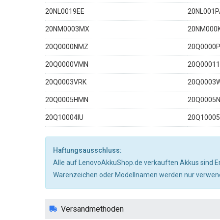
20NL0019EE
20NL001
20NM0003MX
20NM000
20Q0000NMZ
20Q0000
20Q0000VMN
20Q0001
20Q0003VRK
20Q0003
20Q0005HMN
20Q0005
20Q10004IU
20Q1000
Haftungsausschluss:
Alle auf LenovoAkkuShop.de verkauften Akkus sind Er
Warenzeichen oder Modellnamen werden nur verwendet
Versandmethoden