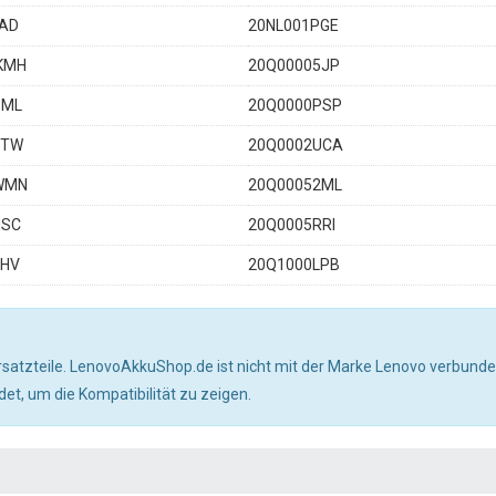
PAD
20NL001PGE
KMH
20Q00005JP
PML
20Q0000PSP
1TW
20Q0002UCA
WMN
20Q00052ML
NSC
20Q0005RRI
5HV
20Q1000LPB
satzteile. LenovoAkkuShop.de ist nicht mit der Marke Lenovo verbunde
, um die Kompatibilität zu zeigen.