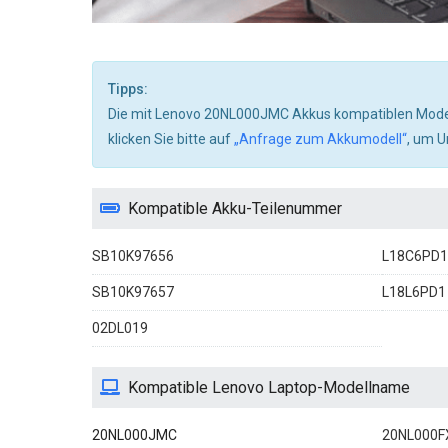
Tipps:
Die mit Lenovo 20NL000JMC Akkus kompatiblen Modelle 
klicken Sie bitte auf
„Anfrage zum Akkumodell“
, um U
Kompatible Akku-Teilenummer
SB10K97656
L18C6PD1
SB10K97657
L18L6PD1
02DL019
Kompatible Lenovo Laptop-Modellname
20NL000JMC
20NL000F